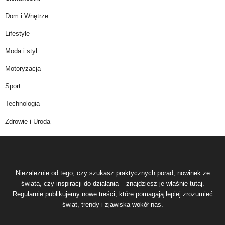
Dom i Wnętrze
Lifestyle
Moda i styl
Motoryzacja
Sport
Technologia
Zdrowie i Uroda
Niezależnie od tego, czy szukasz praktycznych porad, nowinek ze
świata, czy inspiracji do działania – znajdziesz je właśnie tutaj.
Regularnie publikujemy nowe treści, które pomagają lepiej zrozumieć
świat, trendy i zjawiska wokół nas.