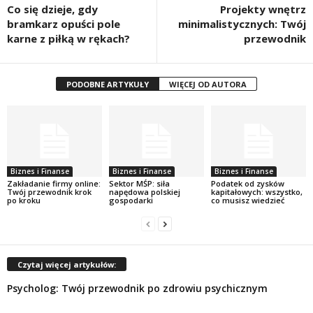
Co się dzieje, gdy
Projekty wnętrz
bramkarz opuści pole
minimalistycznych: Twój
karne z piłką w rękach?
przewodnik
PODOBNE ARTYKUŁY
WIĘCEJ OD AUTORA
Biznes i Finanse
Biznes i Finanse
Biznes i Finanse
Zakładanie firmy online:
Sektor MŚP: siła
Podatek od zysków
Twój przewodnik krok
napędowa polskiej
kapitałowych: wszystko,
po kroku
gospodarki
co musisz wiedzieć
Czytaj więcej artykułów:
Psycholog: Twój przewodnik po zdrowiu psychicznym