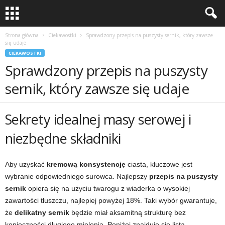
Strona główna
Ciekawostki
Sprawdzony przepis na puszysty sernik, który zawsze
się udaje
CIEKAWOSTKI
Sprawdzony przepis na puszysty
sernik, który zawsze się udaje
Sekrety idealnej masy serowej i
niezbędne składniki
Aby uzyskać
kremową konsystencję
ciasta, kluczowe jest
wybranie odpowiedniego surowca. Najlepszy
przepis na puszysty
sernik
opiera się na użyciu twarogu z wiaderka o wysokiej
zawartości tłuszczu, najlepiej powyżej 18%. Taki wybór gwarantuje,
że
delikatny sernik
będzie miał aksamitną strukturę bez
konieczności długiego mielenia. Poniżej znajduje się lista