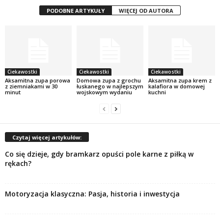
PODOBNE ARTYKUŁY
WIĘCEJ OD AUTORA
Ciekawostki
Ciekawostki
Ciekawostki
Aksamitna zupa porowa
Domowa zupa z grochu
Aksamitna zupa krem z
z ziemniakami w 30
łuskanego w najlepszym
kalafiora w domowej
minut
wojskowym wydaniu
kuchni
Czytaj więcej artykułów:
Co się dzieje, gdy bramkarz opuści pole karne z piłką w
rękach?
Motoryzacja klasyczna: Pasja, historia i inwestycja