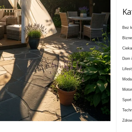
Ka
Bez k
Bizne
Cieka
Dom i
Lifest
Moda 
Motor
Sport
Techn
Zdrow