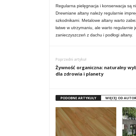
Regularna pielęgnacja i konserwacja są 
Drewniane altany należy regularnie impreg
szkodnikami. Metalowe altany warto zabez
łatwe w utrzymaniu, ale warto regularnie j
zanieczyszczeń z dachu i podłogi altany.
Poprzedni artykuł
Żywność organiczna: naturalny wy
dla zdrowia i planety
PODOBNE ARTYKUŁY
WIĘCEJ OD AUTO