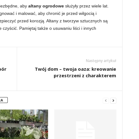
niezbędne, aby
altany ogrodowe
służyły przez wiele lat.
nować i malować, aby chronić je przed wilgocią i
pieczyć przed korozją. Altany z tworzyw sztucznych są
e czyścić. Pamiętaj także o usuwaniu liści i innych
Następny artykuł
bór
Twój dom – twoja oaza: kreowanie
przestrzeni z charakterem
RA