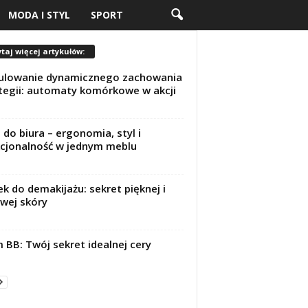
MODA I STYL
SPORT
taj więcej artykułów:
ulowanie dynamicznego zachowania
tegii: automaty komórkowe w akcji
 do biura – ergonomia, styl i
cjonalność w jednym meblu
ek do demakijażu: sekret pięknej i
wej skóry
 BB: Twój sekret idealnej cery