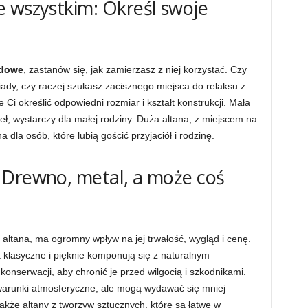
 wszystkim: Określ swoje
odowe
, zastanów się, jak zamierzasz z niej korzystać. Czy
iady, czy raczej szukasz zacisznego miejsca do relaksu z
i określić odpowiedni rozmiar i kształt konstrukcji. Mała
seł, wystarczy dla małej rodziny. Duża altana, z miejscem na
a dla osób, które lubią gościć przyjaciół i rodzinę.
 Drewno, metal, a może coś
 altana, ma ogromny wpływ na jej trwałość, wygląd i cenę.
klasyczne i pięknie komponują się z naturalnym
onserwacji, aby chronić je przed wilgocią i szkodnikami.
warunki atmosferyczne, ale mogą wydawać się mniej
także altany z tworzyw sztucznych, które są łatwe w