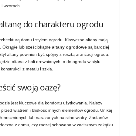
 i wzorach.
j altanę do charakteru ogrodu
rchitekturą domu i stylem ogrodu. Klasyczne altany mają
y. Okrągłe lub sześciokątne
altany ogrodowe
są bardziej
tyl altany powinien być spójny z resztą aranżacji ogrodu.
dzie altana z bali drewnianych, a do ogrodu w stylu
onstrukcji z metalu i szkła.
eścić swoją oazę?
dzie jest kluczowe dla komfortu użytkowania. Należy
przed wiatrem i bliskość innych elementów ogrodu. Unikaj
łonecznionych lub narażonych na silne wiatry. Zastanów
widoczna z domu, czy raczej schowana w zacisznym zakątku