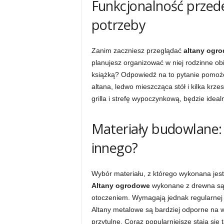
Funkcjonalność przede
potrzeby
Zanim zaczniesz przeglądać
altany ogr
planujesz organizować w niej rodzinne ob
książką? Odpowiedź na to pytanie pomoże C
altana, ledwo mieszcząca stół i kilka krze
grilla i strefę wypoczynkową, będzie idealn
Materiały budowlane:
innego?
Wybór materiału, z którego wykonana jest
Altany ogrodowe
wykonane z drewna są 
otoczeniem. Wymagają jednak regularnej k
Altany metalowe są bardziej odporne na 
przytulne. Coraz popularniejsze stają się 