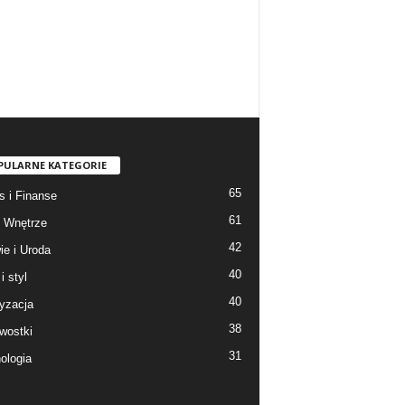
PULARNE KATEGORIE
65
s i Finanse
61
 Wnętrze
42
ie i Uroda
40
i styl
40
yzacja
38
wostki
31
ologia