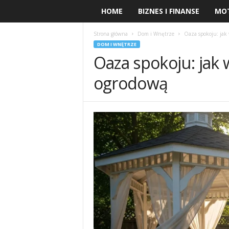
HOME
BIZNES I FINANSE
MO
Strona główna
Dom i Wnętrze
Oaza spokoju: jak
DOM I WNĘTRZE
Oaza spokoju: jak 
ogrodową