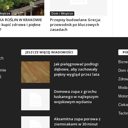
nętrze
Dom i Wnętrze
KA ROŚLIN W KRAKOWIE
Przepisy budowlane Grecja:
 kupić zdrowe i piękne
przewodnik po kluczowych
?
zasadach
JESZCZE WIĘCEJ WIADOMOŚCI
PO
ch
Bizne
Jak pielęgnować podłogi
dębowe, aby zachowały
rnie
Dom i
piękny wygląd przez lata
j
Zdrow
Moda 
Domowa zupa z grochu
łuskanego w najlepszym
Motor
wojskowym wydaniu
Cieka
Techn
Aksamitna zupa porowa z
ziemniakami w 30 minut