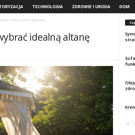
TORYZACJA
TECHNOLOGIA
ZDROWIE I URODA
DOM
 wybrać idealną altanę ogrodową
Czy
wybrać idealną altanę
Sym
stra
Sofa
funk
Olej
zdro
Krem