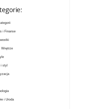
tegorie:
ategorii
s i Finanse
wostki
 Wnętrze
yle
i styl
yzacja
ologia
ie i Uroda