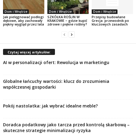
Dom i Wnętrze
Dom i Wnętrze
Dom i Wnętrze
Jak pielęgnować podłogi
SZKÓŁKA ROŚLIN W
Przepisy budowlane
dębowe, aby zachowały
KRAKOWIE – gdzie kupić
Grecja: przewodnik po
piękny wygląd przez lata
zdrowe i piękne rośliny?
kluczowych zasadach
Czytaj więcej artykułów:
AI w personalizacji ofert: Rewolucja w marketingu
Globalne łańcuchy wartości: klucz do zrozumienia
współczesnej gospodarki
Pokój nastolatka: jak wybrać idealne meble?
Doradca podatkowy jako tarcza przed kontrolą skarbową –
skuteczne strategie minimalizacji ryzyka