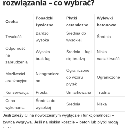
rozwiązania – co wybrać?
Posadzki
Płytki
Wylewki
Cecha
żywiczne
ceramiczne
betonowe
Bardzo
Średnia do
Trwałość
Średnia
wysoka
wysokiej
Odporność
Wysoka –
Średnia – fugi
Niska –
na
brak fug
się brudzą
nasiąkliwość
zabrudzenia
Ograniczone
Możliwości
Nieograniczo
do wzoru
Ograniczone
aranżacyjne
ne
płytek
Konserwacja
Prosta
Umiarkowana
Trudna
Cena
Średnia do
Średnia
Niska
wykonania
wysokiej
Jeśli zależy Ci na nowoczesnym wyglądzie i funkcjonalności –
żywica wygrywa. Jeśli na niskim koszcie – beton lub płytki mogą