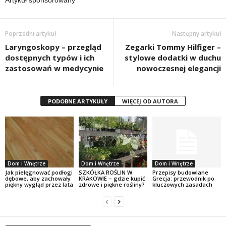
Poprzedni artykuł
Następny artykuł
Laryngoskopy – przegląd
Zegarki Tommy Hilfiger –
dostępnych typów i ich
stylowe dodatki w duchu
zastosowań w medycynie
nowoczesnej elegancji
PODOBNE ARTYKUŁY
WIĘCEJ OD AUTORA
Dom i Wnętrze
Dom i Wnętrze
Dom i Wnętrze
Jak pielęgnować podłogi
SZKÓŁKA ROŚLIN W
Przepisy budowlane
dębowe, aby zachowały
KRAKOWIE – gdzie kupić
Grecja: przewodnik po
piękny wygląd przez lata
zdrowe i piękne rośliny?
kluczowych zasadach