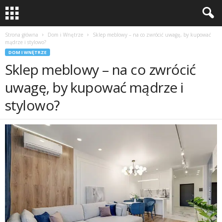
Strona główna
Dom i Wnętrze
Sklep meblowy – na co zwrócić uwagę, by kupować
mądrze i stylowo?
DOM I WNĘTRZE
Sklep meblowy – na co zwrócić
uwagę, by kupować mądrze i
stylowo?