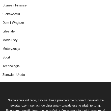
Biznes i Finanse
Ciekawostki
Dom i Wnętrze
Lifestyle
Moda i styl
Motoryzacja
Sport
Technologia
Zdrowie i Uroda
Niezależnie od tego, czy szukasz praktycznych porad, nowinek ze
świata, czy inspiracji do działania – znajdziesz je właśnie tutaj.
Regularnie publikujemy nowe treści, które pomagają lepiej zrozumieć