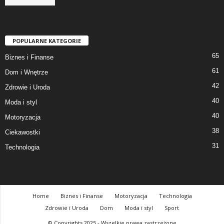
POPULARNE KATEGORIE
65
Biznes i Finanse
61
Dom i Wnętrze
42
Zdrowie i Uroda
40
Moda i styl
40
Motoryzacja
38
Ciekawostki
31
Technologia
Home
Biznes i Finanse
Motoryzacja
Technologia
Zdrowie i Uroda
Dom
Moda i styl
Sport
© Copyrights 2025 - Wszelkie prawa zastrzeżone