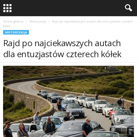
Strona główna
Motoryzacja
Rajd po najciekawszych autach dla entuzjastów czterech
kółek
MOTORYZACJA
Rajd po najciekawszych autach
dla entuzjastów czterech kółek