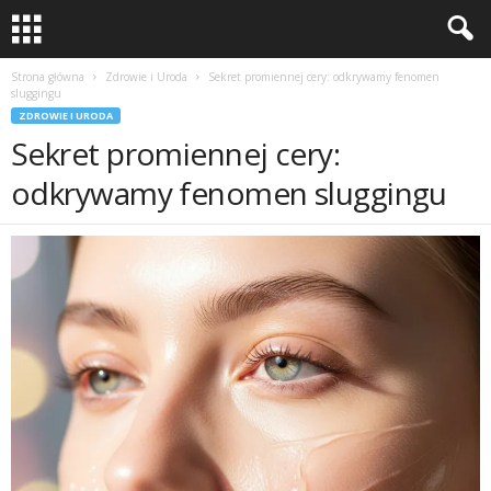
Strona główna
Zdrowie i Uroda
Sekret promiennej cery: odkrywamy fenomen
sluggingu
ZDROWIE I URODA
Sekret promiennej cery:
odkrywamy fenomen sluggingu