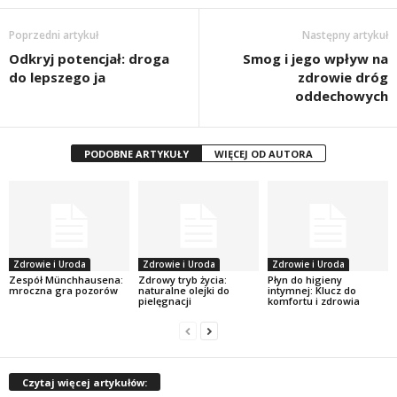
Poprzedni artykuł
Następny artykuł
Odkryj potencjał: droga
Smog i jego wpływ na
do lepszego ja
zdrowie dróg
oddechowych
PODOBNE ARTYKUŁY
WIĘCEJ OD AUTORA
Zdrowie i Uroda
Zdrowie i Uroda
Zdrowie i Uroda
Zespół Münchhausena:
Zdrowy tryb życia:
Płyn do higieny
mroczna gra pozorów
naturalne olejki do
intymnej: Klucz do
pielęgnacji
komfortu i zdrowia
Czytaj więcej artykułów: