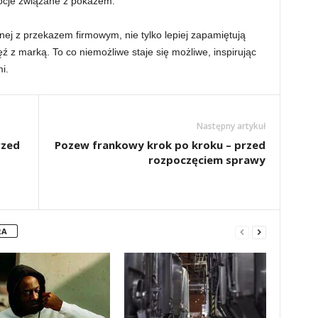
ocje związane z pokazem.
nej z przekazem firmowym, nie tylko lepiej zapamiętują
ięź z marką. To co niemożliwe staje się możliwe, inspirując
i.
Następny artykuł
rzed
Pozew frankowy krok po kroku – przed
rozpoczęciem sprawy
RA