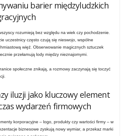
amywaniu barier międzyludzkich
gracyjnych
y wszyscy rozumieją bez względu na wiek czy pochodzenie.
ie uczestnicy często czują się nieswojo, wspólne
chmiastową więź. Obserwowanie magicznych sztuczek
tecznie przełamują lody między nieznajomymi.
anice społeczne znikają, a rozmowy zaczynają się toczyć
ji.
y iluzji jako kluczowy element
czas wydarzeń firmowych
lementy korporacyjne – logo, produkty czy wartości firmy – w
ezentacje biznesowe zyskują nowy wymiar, a przekaz marki