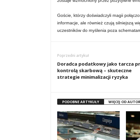
zostaje wzmocniony przez pozytywne em
Goście, którzy doświadczyli magii połączo
informacje, ale również czują silniejszą w
uczestników do myślenia poza schematam
Poprzedni artykuł
Doradca podatkowy jako tarcza p
kontrolą skarbową – skuteczne
strategie minimalizacji ryzyka
PODOBNE ARTYKUŁY
WIĘCEJ OD AUTO