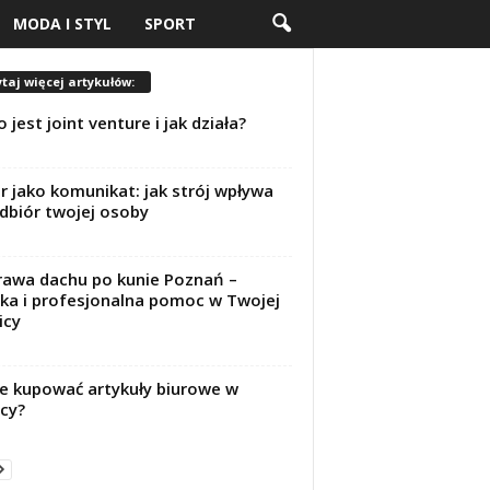
MODA I STYL
SPORT
taj więcej artykułów:
o jest joint venture i jak działa?
r jako komunikat: jak strój wpływa
dbiór twojej osoby
awa dachu po kunie Poznań –
ka i profesjonalna pomoc w Twojej
icy
e kupować artykuły biurowe w
icy?