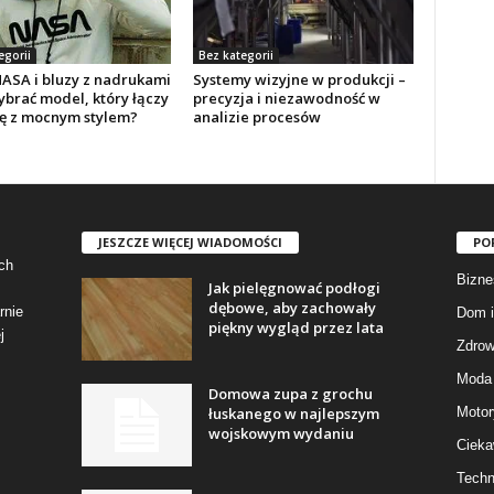
egorii
Bez kategorii
NASA i bluzy z nadrukami
Systemy wizyjne w produkcji –
ybrać model, który łączy
precyzja i niezawodność w
 z mocnym stylem?
analizie procesów
JESZCZE WIĘCEJ WIADOMOŚCI
PO
ch
Bizne
Jak pielęgnować podłogi
dębowe, aby zachowały
rnie
Dom i
piękny wygląd przez lata
j
Zdrow
Moda 
Domowa zupa z grochu
łuskanego w najlepszym
Motor
wojskowym wydaniu
Cieka
Techn