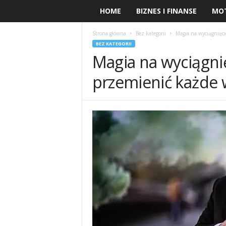
HOME
BIZNES I FINANSE
MO
Strona główna
Bez kategorii
Magia na wyciągnięci
BEZ KATEGORII
Magia na wyciągnięc
przemienić każde 