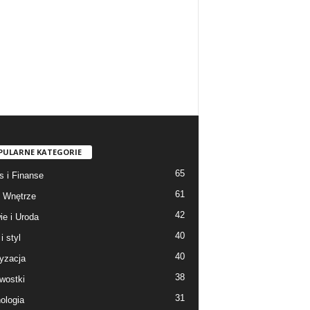
PULARNE KATEGORIE
65
s i Finanse
61
 Wnętrze
42
ie i Uroda
40
i styl
40
yzacja
38
wostki
31
ologia