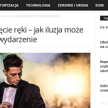
TORYZACJA
TECHNOLOGIA
ZDROWIE I URODA
DOM
e ręki – jak iluzja może przemienić każde wydarzenie
Czy
ie ręki – jak iluzja może
Co t
wydarzenie
Ubió
na o
Napr
szyb
okol
Gdzi
stol