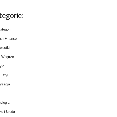
tegorie:
ategorii
s i Finanse
wostki
 Wnętrze
yle
i styl
yzacja
ologia
ie i Uroda