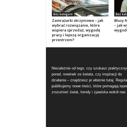
Bez kategorii
Bez kat
Zamrażarki skrzyniowe – jak
Bluzy 
wybrać rozwiązanie, które
– jak w
wspiera sprzedaż, wygodę
wygodę
pracy i lepszą organizację
przestrzeni?
Niezależnie od tego, czy szukasz praktyczny
porad, nowinek ze świata, czy inspiracji do
działania – znajdziesz je właśnie tutaj. Regula
publikujemy nowe treści, które pomagają lepie
zrozumieć świat, trendy i zjawiska wokół nas.