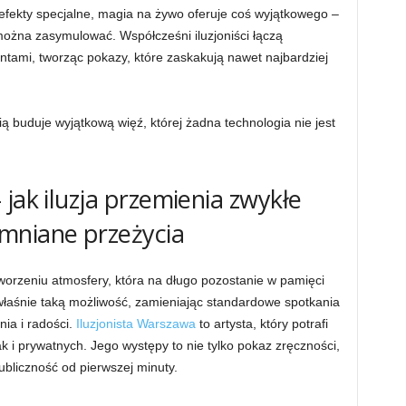
fekty specjalne, magia na żywo oferuje coś wyjątkowego –
ożna zasymulować. Współcześni iluzjoniści łączą
tami, tworząc pokazy, które zaskakują nawet najbardziej
ią buduje wyjątkową więź, której żadna technologia nie jest
jak iluzja przemienia zwykłe
mniane przeżycia
orzeniu atmosfery, która na długo pozostanie w pamięci
 właśnie taką możliwość, zamieniając standardowe spotkania
ia i radości.
Iluzjonista Warszawa
to artysta, który potrafi
 i prywatnych. Jego występy to nie tylko pokaz zręczności,
ubliczność od pierwszej minuty.