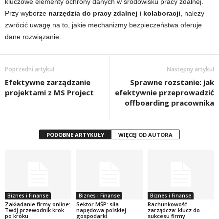
kluczowe elementy ochrony danych w środowisku pracy zdalnej.
Przy wyborze
narzędzia do pracy zdalnej i kolaboracji
, należy
zwrócić uwagę na to, jakie mechanizmy bezpieczeństwa oferuje
dane rozwiązanie.
Poprzedni artykuł
Następny artykuł
Efektywne zarządzanie
Sprawne rozstanie: jak
projektami z MS Project
efektywnie przeprowadzić
offboarding pracownika
PODOBNE ARTYKUŁY
WIĘCEJ OD AUTORA
Biznes i Finanse
Biznes i Finanse
Biznes i Finanse
Zakładanie firmy online:
Sektor MŚP: siła
Rachunkowość
Twój przewodnik krok
napędowa polskiej
zarządcza: klucz do
po kroku
gospodarki
sukcesu firmy