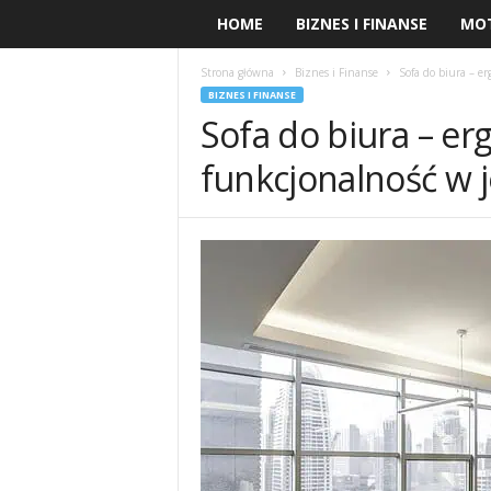
HOME
BIZNES I FINANSE
MO
Strona główna
Biznes i Finanse
Sofa do biura – e
BIZNES I FINANSE
Sofa do biura – erg
funkcjonalność w