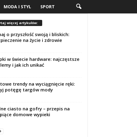
MODA I STYL
SPORT
taj więcej artykułów:
aj o przyszłość swoją i bliskich:
pieczenie na życie i zdrowie
pki w świecie hardware: najczęstsze
lemy i jak ich unikać
towe trendy na wyciągnięcie ręki:
yj potęgę targów mody
lne ciasto na gofry – przepis na
piące domowe wypieki