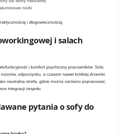
óry lub skóry naturalnej
 aluminiowe nóżki
raktycznością i długowiecznością.
oworkingowej i salach
elofunkcyjność i komfort psychiczny pracowników. Sofa
do rozmów, odpoczynku, a czasem nawet krótkiej drzemki.
ako neutralna strefa, gdzie można zarówno popracować,
sce integracji zespołu.
dawane pytania o sofy do
cyjne biurko?