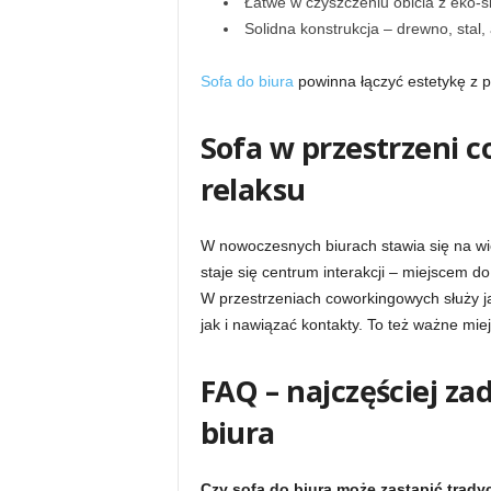
Łatwe w czyszczeniu obicia z eko-sk
Solidna konstrukcja – drewno, stal,
Sofa do biura
powinna łączyć estetykę z p
Sofa w przestrzeni c
relaksu
W nowoczesnych biurach stawia się na wi
staje się centrum interakcji – miejscem 
W przestrzeniach coworkingowych służy j
jak i nawiązać kontakty. To też ważne miej
FAQ – najczęściej za
biura
Czy sofa do biura może zastąpić trady