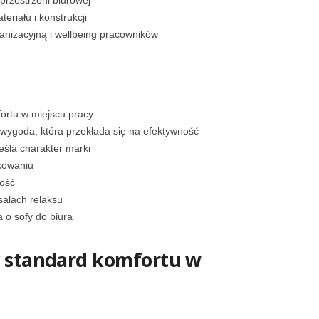
 przestrzeni biurowej
riału i konstrukcji
anizacyjną i wellbeing pracowników
ortu w miejscu pracy
wygoda, która przekłada się na efektywność
reśla charakter marki
kowaniu
łość
salach relaksu
 o sofy do biura
y standard komfortu w