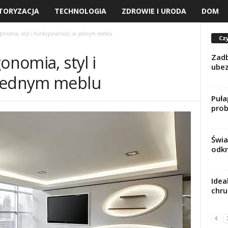
TORYZACJA
TECHNOLOGIA
ZDROWIE I URODA
DOM
rgonomia, styl i funkcjonalność w jednym meblu
Czy
onomia, styl i
Zadb
ubez
 jednym meblu
Puła
prob
Świa
odkr
Idea
chru