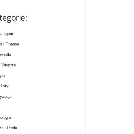
tegorie:
ategorii
s i Finanse
wostki
 Wnętrze
yle
i styl
yzacja
ologia
ie i Uroda