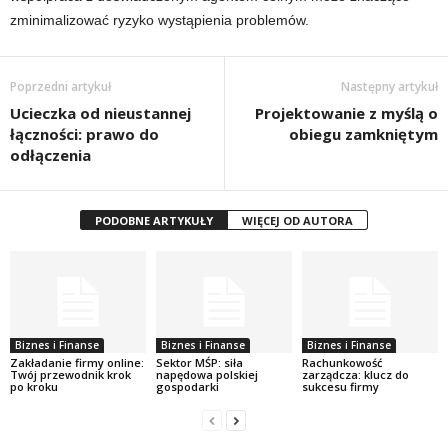
zminimalizować ryzyko wystąpienia problemów.
Poprzedni artykuł
Następny artykuł
Ucieczka od nieustannej
Projektowanie z myślą o
łączności: prawo do
obiegu zamkniętym
odłączenia
PODOBNE ARTYKUŁY
WIĘCEJ OD AUTORA
Biznes i Finanse
Biznes i Finanse
Biznes i Finanse
Zakładanie firmy online:
Sektor MŚP: siła
Rachunkowość
Twój przewodnik krok
napędowa polskiej
zarządcza: klucz do
po kroku
gospodarki
sukcesu firmy