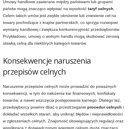
Umowy handlowe zawierane między państwami lub grupami
państw mogą znacząco wpływać na wysokość
taryf celnych
.
Celem takich umów jest zwykle obniżenie lub zniesienie ceł na
towary pochodzące z krajów partnerskich, co sprzyja rozwojowi
wymiany handlowej i zwiększa konkurencyjność przedsiębiorstw.
Przykładowo, umowy o wolnym handlu mogą skutkować zerową
stawką celną dla niektórych kategorii towarów.
Konsekwencje naruszenia
przepisów celnych
Naruszenie przepisów celnych może prowadzić do poważnych
konsekwencji, w tym do nałożenia kar finansowych, konfiskaty
towarów, a nawet wszczęcia postępowania karnego. Dlatego też,
przedsiębiorcy powinni dbać o przestrzeganie
procedur celnych
i
dokładać wszelkich starań, aby uniknąć błędów i nieprawidłowości
w zgłoszeniach celnych. Znajomość obowiązujących regulacji oraz
współpraca z doświadczonym agentem celnym może znacząco