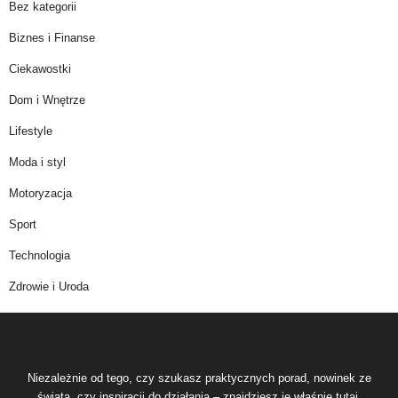
Bez kategorii
Biznes i Finanse
Ciekawostki
Dom i Wnętrze
Lifestyle
Moda i styl
Motoryzacja
Sport
Technologia
Zdrowie i Uroda
Niezależnie od tego, czy szukasz praktycznych porad, nowinek ze
świata, czy inspiracji do działania – znajdziesz je właśnie tutaj.