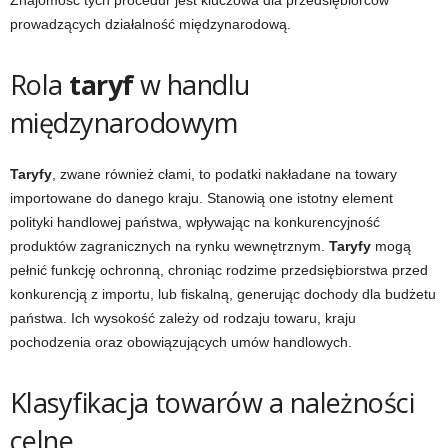
Znajomość tych procedur jest kluczowa dla przedsiębiorców
prowadzących działalność międzynarodową.
Rola
taryf
w handlu
międzynarodowym
Taryfy
, zwane również cłami, to podatki nakładane na towary
importowane do danego kraju. Stanowią one istotny element
polityki handlowej państwa, wpływając na konkurencyjność
produktów zagranicznych na rynku wewnętrznym.
Taryfy
mogą
pełnić funkcję ochronną, chroniąc rodzime przedsiębiorstwa przed
konkurencją z importu, lub fiskalną, generując dochody dla budżetu
państwa. Ich wysokość zależy od rodzaju towaru, kraju
pochodzenia oraz obowiązujących umów handlowych.
Klasyfikacja towarów a należności
celne