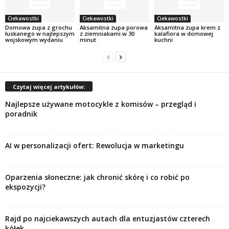
Ciekawostki
Ciekawostki
Ciekawostki
Domowa zupa z grochu
Aksamitna zupa porowa
Aksamitna zupa krem z
łuskanego w najlepszym
z ziemniakami w 30
kalafiora w domowej
wojskowym wydaniu
minut
kuchni
Czytaj więcej artykułów:
Najlepsze używane motocykle z komisów – przegląd i
poradnik
AI w personalizacji ofert: Rewolucja w marketingu
Oparzenia słoneczne: jak chronić skórę i co robić po
ekspozycji?
Rajd po najciekawszych autach dla entuzjastów czterech
kółek