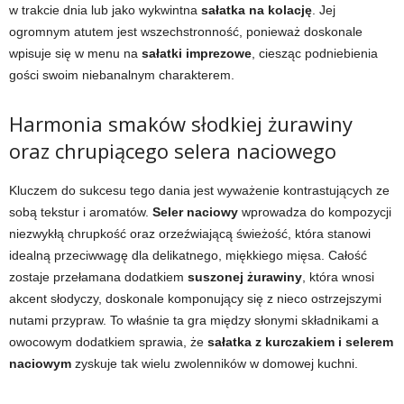
w trakcie dnia lub jako wykwintna
sałatka na kolację
. Jej
ogromnym atutem jest wszechstronność, ponieważ doskonale
wpisuje się w menu na
sałatki imprezowe
, ciesząc podniebienia
gości swoim niebanalnym charakterem.
Harmonia smaków słodkiej żurawiny
oraz chrupiącego selera naciowego
Kluczem do sukcesu tego dania jest wyważenie kontrastujących ze
sobą tekstur i aromatów.
Seler naciowy
wprowadza do kompozycji
niezwykłą chrupkość oraz orzeźwiającą świeżość, która stanowi
idealną przeciwwagę dla delikatnego, miękkiego mięsa. Całość
zostaje przełamana dodatkiem
suszonej żurawiny
, która wnosi
akcent słodyczy, doskonale komponujący się z nieco ostrzejszymi
nutami przypraw. To właśnie ta gra między słonymi składnikami a
owocowym dodatkiem sprawia, że
sałatka z kurczakiem i selerem
naciowym
zyskuje tak wielu zwolenników w domowej kuchni.