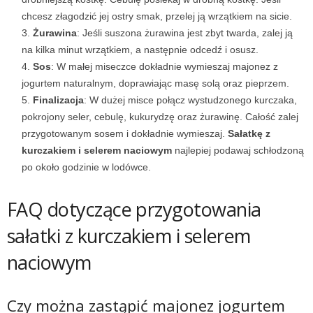
chcesz złagodzić jej ostry smak, przelej ją wrzątkiem na sicie.
Żurawina
: Jeśli suszona żurawina jest zbyt twarda, zalej ją
na kilka minut wrzątkiem, a następnie odcedź i osusz.
Sos
: W małej miseczce dokładnie wymieszaj majonez z
jogurtem naturalnym, doprawiając masę solą oraz pieprzem.
Finalizacja
: W dużej misce połącz wystudzonego kurczaka,
pokrojony seler, cebulę, kukurydzę oraz żurawinę. Całość zalej
przygotowanym sosem i dokładnie wymieszaj.
Sałatkę z
kurczakiem i selerem naciowym
najlepiej podawaj schłodzoną
po około godzinie w lodówce.
FAQ dotyczące przygotowania
sałatki z kurczakiem i selerem
naciowym
Czy można zastąpić majonez jogurtem