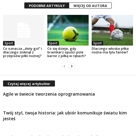
PODOBNE ARTYKUŁY
WIĘCEJ OD AUTORA
Sport
Sport
Sport
Co oznacza „złoty gol” i
Co się dzieje, gdy
Dlaczego włoska piłka
dlaczego zniknął z
bramkarz opuści pole
nożna ma tylu fanów?
przepisów piłki nożnej?
karne z piłką w rękach?
Czytaj więcej artykułów:
Agile w świecie tworzenia oprogramowania
Twój styl, twoja historia: jak ubiór komunikuje światu kim
jesteś