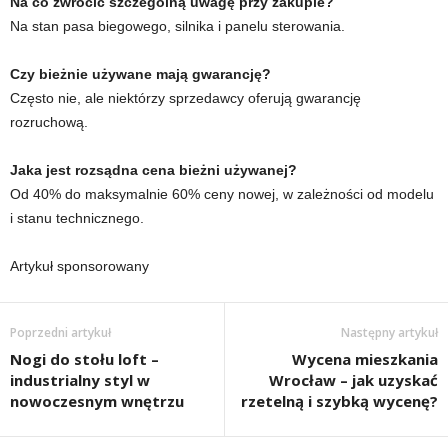
Na co zwrócić szczególną uwagę przy zakupie?
Na stan pasa biegowego, silnika i panelu sterowania.
Czy bieżnie używane mają gwarancję?
Często nie, ale niektórzy sprzedawcy oferują gwarancję
rozruchową.
Jaka jest rozsądna cena bieżni używanej?
Od 40% do maksymalnie 60% ceny nowej, w zależności od modelu
i stanu technicznego.
Artykuł sponsorowany
Poprzedni artykuł
Następny artykuł
Nogi do stołu loft –
Wycena mieszkania
industrialny styl w
Wrocław – jak uzyskać
nowoczesnym wnętrzu
rzetelną i szybką wycenę?