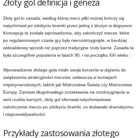
Złoty gol definicja i geneza
Złoty gol to zasada, według której mecz piłki nożnej kończy się
natychmiast po zdobyciu bramki przez jedną z drużyn w dogrywce.
Koncepcja ta została wprowadzona, aby zakończyć mecze, które
po regulaminowym czasie gry były nierozstrzygnięte, w bardziej
widowiskowy sposób niż poprzez tradycyjne rzuty karne. Zasada ta
była szczególnie popularna w latach 90. i na początku XXI wieku.
Wprowadzenie złotego gola miało swoje korzenie w dążeniu do
zwiększenia atrakcyjności meczów, zwłaszcza w turniejach
międzynarodowych, takich jak Mistrzostwa Świata czy Mistrzostwa
Europy. Zamiast długotrwałego oczekiwania na rozstrzygnięcie w
serii rzutów karnych, złoty gol oferował natychmiastowe
zakończenie meczu po zdobyciu bramki, co dodawało dramatyzmu
i nieprzewidywalności.
Przykłady zastosowania złotego