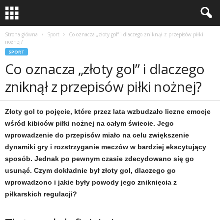
Strona główna
Sport
Co oznacza „złoty gol” i dlaczego zniknął z przepisów piłki
nożnej?
SPORT
Co oznacza „złoty gol” i dlaczego
zniknął z przepisów piłki nożnej?
Złoty gol to pojęcie, które przez lata wzbudzało liczne emocje
wśród kibiców piłki nożnej na całym świecie. Jego
wprowadzenie do przepisów miało na celu zwiększenie
dynamiki gry i rozstrzyganie meczów w bardziej ekscytujący
sposób. Jednak po pewnym czasie zdecydowano się go
usunąć. Czym dokładnie był złoty gol, dlaczego go
wprowadzono i jakie były powody jego zniknięcia z
piłkarskich regulacji?