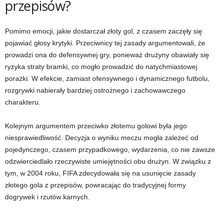
przepisów?
Pomimo emocji, jakie dostarczał złoty gol, z czasem zaczęły się
pojawiać głosy krytyki. Przeciwnicy tej zasady argumentowali, że
prowadzi ona do defensywnej gry, ponieważ drużyny obawiały się
ryzyka straty bramki, co mogło prowadzić do natychmiastowej
porażki. W efekcie, zamiast ofensywnego i dynamicznego futbolu,
rozgrywki nabierały bardziej ostrożnego i zachowawczego
charakteru.
Kolejnym argumentem przeciwko złotemu golowi była jego
niesprawiedliwość. Decyzja o wyniku meczu mogła zależeć od
pojedynczego, czasem przypadkowego, wydarzenia, co nie zawsze
odzwierciedlało rzeczywiste umiejętności obu drużyn. W związku z
tym, w 2004 roku, FIFA zdecydowała się na usunięcie zasady
złotego gola z przepisów, powracając do tradycyjnej formy
dogrywek i rzutów karnych.